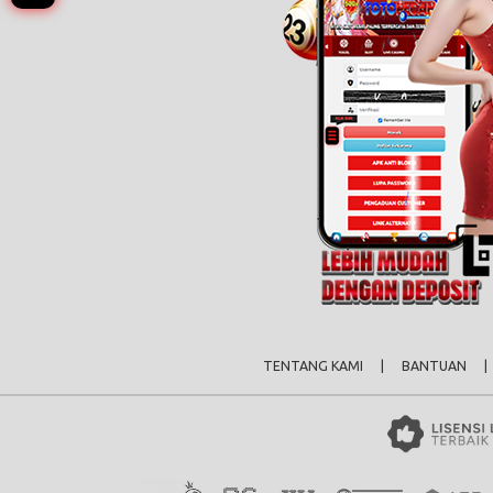
TENTANG KAMI
|
BANTUAN
|