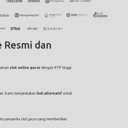
e Resmi dan
mainan
slot online gacor
dengan RTP tinggi
pat. Kami menyediakan
link alternatif
untuk
satu penyedia
slot gacor
yang memberikan