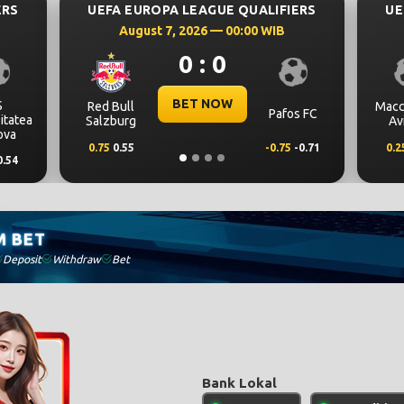
ERS
UEFA EUROPA LEAGUE QUALIFIERS
UE
August 7, 2026 — 00:00 WIB
0 : 0
BET NOW
FC Hradec
lecht
Besiktas
Be
Kralove
0.82
-0.25
-0.80
0.25
0.64
2.
M BET
Deposit
Withdraw
Bet
Bank Lokal
BCA
Mandiri