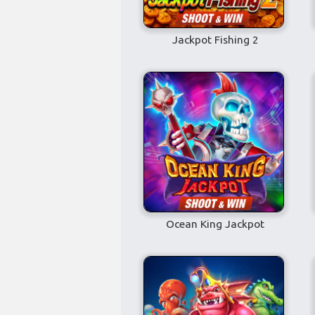
Jackpot Fishing 2
Ocean King Jackpot