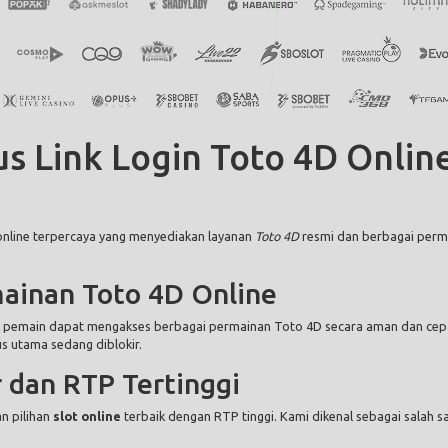
s Link Login Toto 4D Onlin
 online terpercaya yang menyediakan layanan
Toto 4D
resmi dan berbagai per
ainan Toto 4D Online
, pemain dapat mengakses berbagai permainan Toto 4D secara aman dan ce
s utama sedang diblokir.
 dan RTP Tertinggi
n pilihan
slot online
terbaik dengan RTP tinggi. Kami dikenal sebagai salah 