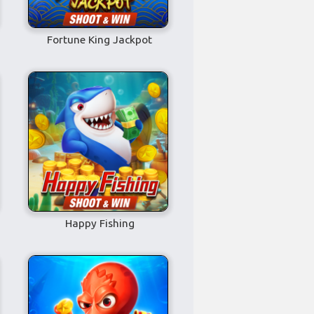
Fortune King Jackpot
Happy Fishing