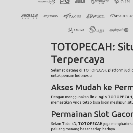
TOTOPECAH: Situ
Terpercaya
Selamat datang di
TOTOPECAH
, platform judi
untuk pemain Indonesia.
Akses Mudah ke Perm
Dengan menggunakan
link login TOTOPECAH
memastikan Anda tetap bisa login meskipun situ
Permainan Slot Gacor
Selain Toto 4D,
TOTOPECAH
juga menghadirka
peluang menang besar setiap harinya.