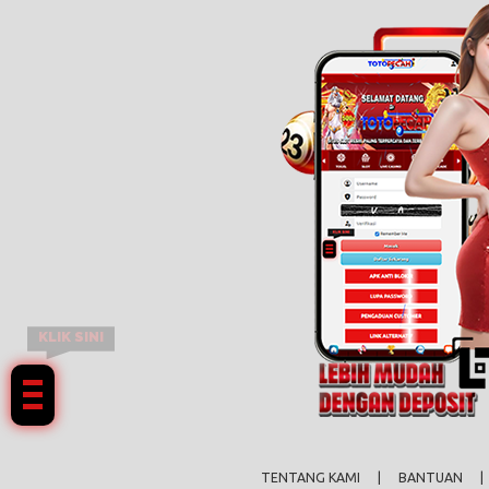
KLIK SINI
TENTANG KAMI
|
BANTUAN
|