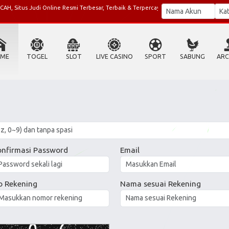
tus Judi Online Resmi Terbesar, Terbaik & Terpercaya. RTP Live Terupdate dan Terak
ME
TOGEL
SLOT
LIVE CASINO
SPORT
SABUNG
ARC
onfirmasi Password
Email
o Rekening
Nama sesuai Rekening