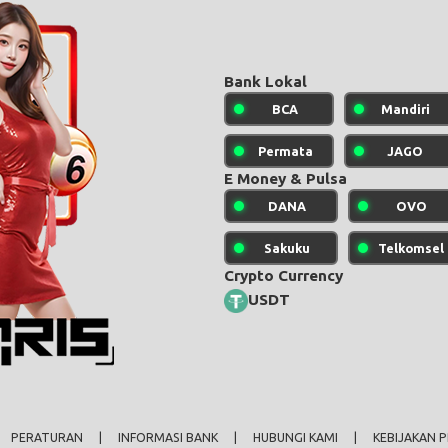
Bank Lokal
BCA
Mandiri
Permata
JAGO
E Money & Pulsa
DANA
OVO
Sakuku
Telkomsel
Crypto Currency
USDT
PERATURAN
|
INFORMASI BANK
|
HUBUNGI KAMI
|
KEBIJAKAN P