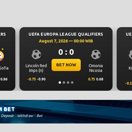
ERS
UEFA EUROPA LEAGUE QUALIFIERS
UE
August 7, 2026 — 00:00 WIB
0 : 0
BET NOW
Red Bull
FC 
lecht
Pafos FC
Salzburg
Kr
0.92
1
0.88
-1
0.94
-0.
M BET
Deposit
Withdraw
Bet