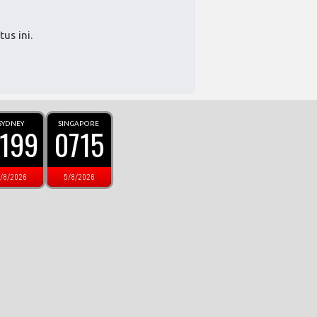
us ini.
SYDNEY
SINGAPORE
199
0715
/8/2026
5/8/2026