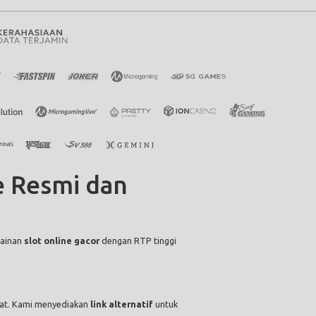
e Resmi dan
mainan
slot online gacor
dengan RTP tinggi
pat. Kami menyediakan
link alternatif
untuk